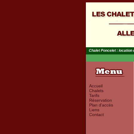
Chalet Poncelet : location
Accueil
Chalets
Tarifs
Réservation
Plan d'accès
Liens
Contact