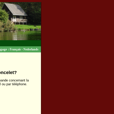
gage :
-
Français
Nederlands
oncelet?
emande concernant la
l ou par téléphone.