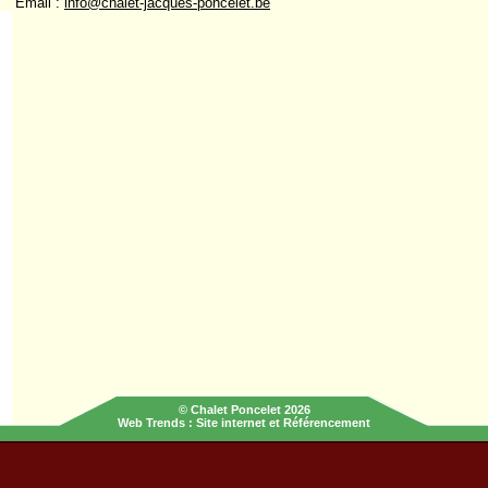
Email :
info@chalet-jacques-poncelet.be
© Chalet Poncelet 2026
Web Trends
:
Site internet
et
Référencement