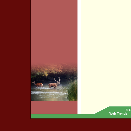
© C
Web Trends
: