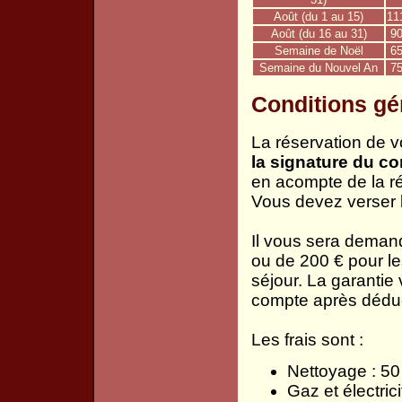
Août (du 1 au 15)
11
Août (du 16 au 31)
90
Semaine de Noël
65
Semaine du Nouvel An
75
Conditions gé
La réservation de v
la signature du con
en acompte de la ré
Vous devez verser l'
Il vous sera demand
ou de 200 € pour les
séjour. La garantie
compte après déduct
Les frais sont :
Nettoyage : 50 
Gaz et électric