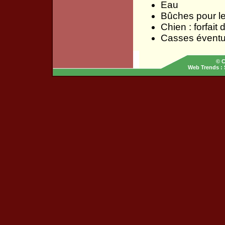
Eau
Bûches pour le
Chien : forfait 
Casses éventu
© C
Web Trends
: